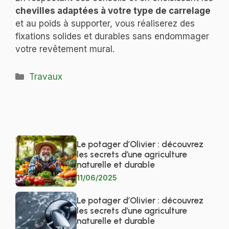
chevilles adaptées à votre type de carrelage
et au poids à supporter, vous réaliserez des
fixations solides et durables sans endommager
votre revêtement mural.
Catégories
Travaux
Le potager d’Olivier : découvrez
les secrets d’une agriculture
naturelle et durable
11/06/2025
Le potager d’Olivier : découvrez
les secrets d’une agriculture
naturelle et durable