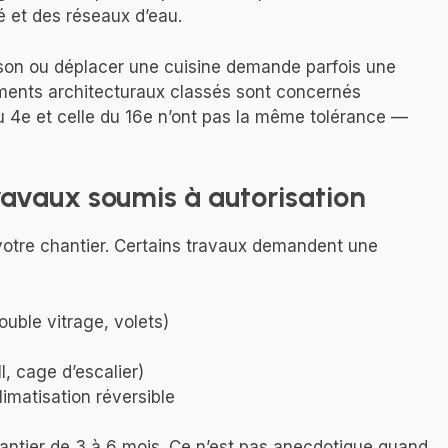
é et des réseaux d’eau.
on ou déplacer une cuisine demande parfois une
léments architecturaux classés sont concernés
du 4e et celle du 16e n’ont pas la même tolérance —
avaux soumis à autorisation
 votre chantier. Certains travaux demandent une
uble vitrage, volets)
, cage d’escalier)
imatisation réversible
hantier de 3 à 6 mois. Ce n’est pas anecdotique quand