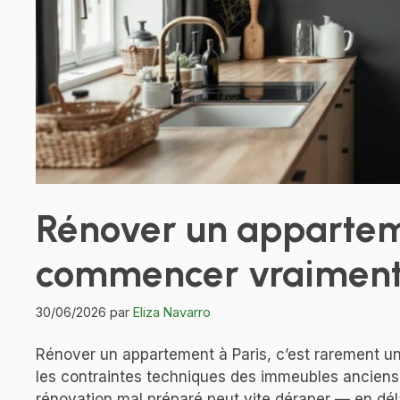
Rénover un apparteme
commencer vraiment
30/06/2026
par
Eliza Navarro
Rénover un appartement à Paris, c’est rarement une
les contraintes techniques des immeubles anciens e
rénovation mal préparé peut vite déraper — en dél