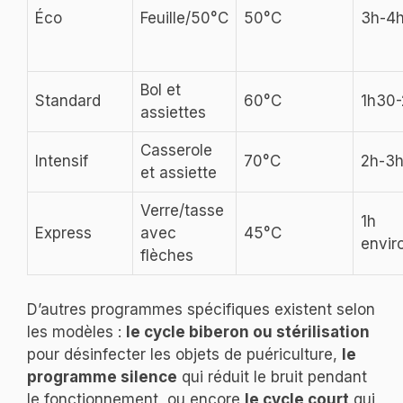
Éco
Feuille/50°C
50°C
3h-4
Bol et
Standard
60°C
1h30-
assiettes
Casserole
Intensif
70°C
2h-3
et assiette
Verre/tasse
1h
Express
avec
45°C
envir
flèches
D’autres programmes spécifiques existent selon
les modèles :
le cycle biberon ou stérilisation
pour désinfecter les objets de puériculture,
le
programme silence
qui réduit le bruit pendant
le fonctionnement, ou encore
le cycle court
qui