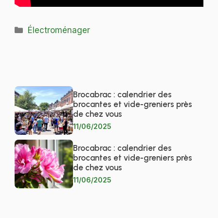
Catégories
Électroménager
Brocabrac : calendrier des
brocantes et vide-greniers près
de chez vous
11/06/2025
Brocabrac : calendrier des
brocantes et vide-greniers près
de chez vous
11/06/2025