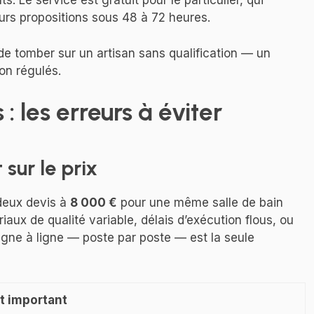
. Le service est gratuit pour le particulier, qui
urs propositions sous 48 à 72 heures.
e tomber sur un artisan sans qualification — un
on régulés.
: les erreurs à éviter
sur le prix
deux devis à
8 000 €
pour une même salle de bain
iaux de qualité variable, délais d’exécution flous, ou
igne à ligne — poste par poste — est la seule
t important